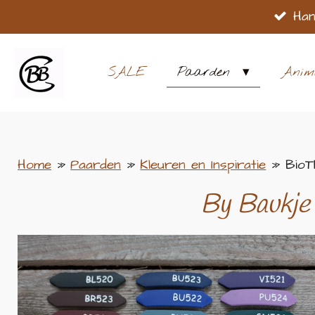
Han
Ga
direct
naar
SALE
Paarden
Anim
de
hoofdinhoud
Home
»
Paarden
»
Kleuren en Inspiratie
»
BioT
By Baukje