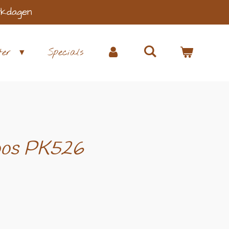
rkdagen
ter
Specials
oos PK526