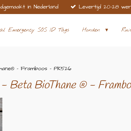
dgemaakt in Nederland
Levertijd 20-28 we
al Emergency SOS ID Tags
Honden
Rui
hane® - Framboos - PK526
 - Beta BioThane
® - Framb