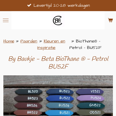
Levertijd 20-28 werkdagen
Ga
direct
naar
de
hoofdinhoud
Home
»
Paarden
»
Kleuren en
»
BioThane® -
Inspiratie
Petrol - BU52F
By Baukje - Beta BioThane
® - Petrol
BU52F