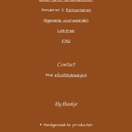
Annuleren &
Retourneren
Algemene voorwaarden
Linktree
FAQ
Contact
Mail;
info@bybaukje.nl
By Baukje
* Handgemaakte producten