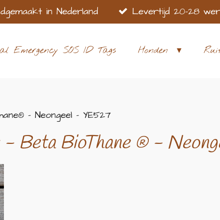
dgemaakt in Nederland
Levertijd 20-28 we
al Emergency SOS ID Tags
Honden
Rui
hane® - Neongeel - YE527
 - Beta BioThane
® - Neong