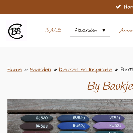
Han
Ga
direct
naar
SALE
Paarden
Anim
de
hoofdinhoud
Home
»
Paarden
»
Kleuren en Inspiratie
»
BioT
By Baukje