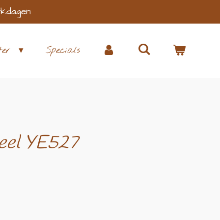
rkdagen
ter
Specials
eel YE527