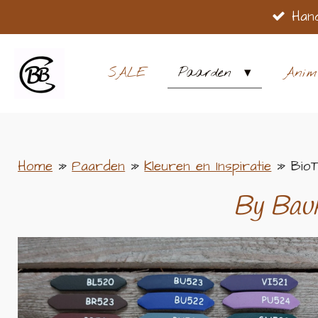
Han
Ga
direct
naar
SALE
Paarden
Anim
de
hoofdinhoud
Home
»
Paarden
»
Kleuren en Inspiratie
»
BioT
By Bau