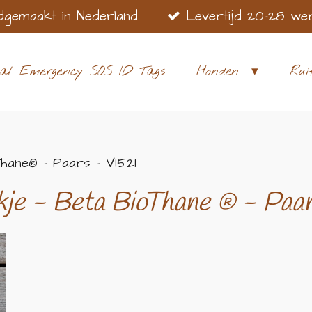
dgemaakt in Nederland
Levertijd 20-28 we
al Emergency SOS ID Tags
Honden
Rui
hane® - Paars - VI521
kje - Beta BioThane
® - Paa