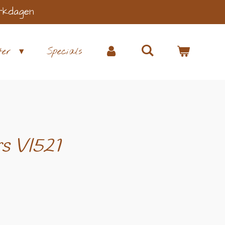
rkdagen
ter
Specials
rs VI521