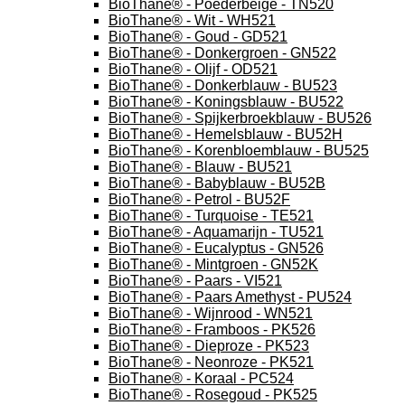
BioThane® - Poederbeige - TN520
BioThane® - Wit - WH521
BioThane® - Goud - GD521
BioThane® - Donkergroen - GN522
BioThane® - Olijf - OD521
BioThane® - Donkerblauw - BU523
BioThane® - Koningsblauw - BU522
BioThane® - Spijkerbroekblauw - BU526
BioThane® - Hemelsblauw - BU52H
BioThane® - Korenbloemblauw - BU525
BioThane® - Blauw - BU521
BioThane® - Babyblauw - BU52B
BioThane® - Petrol - BU52F
BioThane® - Turquoise - TE521
BioThane® - Aquamarijn - TU521
BioThane® - Eucalyptus - GN526
BioThane® - Mintgroen - GN52K
BioThane® - Paars - VI521
BioThane® - Paars Amethyst - PU524
BioThane® - Wijnrood - WN521
BioThane® - Framboos - PK526
BioThane® - Dieproze - PK523
BioThane® - Neonroze - PK521
BioThane® - Koraal - PC524
BioThane® - Rosegoud - PK525