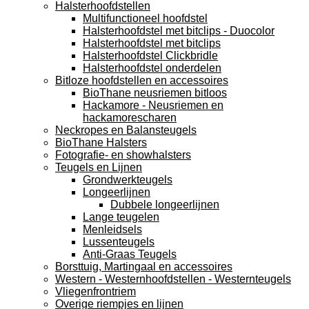
Halsterhoofdstellen
Multifunctioneel hoofdstel
Halsterhoofdstel met bitclips - Duocolor
Halsterhoofdstel met bitclips
Halsterhoofdstel Clickbridle
Halsterhoofdstel onderdelen
Bitloze hoofdstellen en accessoires
BioThane neusriemen bitloos
Hackamore - Neusriemen en
hackamorescharen
Neckropes en Balansteugels
BioThane Halsters
Fotografie- en showhalsters
Teugels en Lijnen
Grondwerkteugels
Longeerlijnen
Dubbele longeerlijnen
Lange teugelen
Menleidsels
Lussenteugels
Anti-Graas Teugels
Borsttuig, Martingaal en accessoires
Western - Westernhoofdstellen - Westernteugels
Vliegenfrontriem
Overige riempjes en lijnen