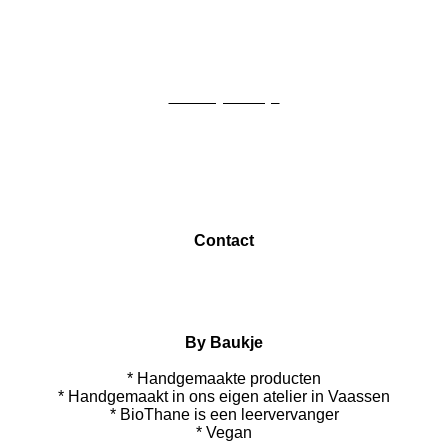
e
e
h
e
l
e
a
l
e
l
r
e
n
e
n
Info By Baukje
Over By Baukje
Algemene informatie
Levertijd en verzendkosten
Annuleren &
Retourneren
Algemene voorwaarden
Linktree
FAQ
Contact
Mail;
info@bybaukje.nl
By Baukje
* Handgemaakte producten
* Handgemaakt in ons eigen atelier in Vaassen
* BioThane is een leervervanger
* Vegan