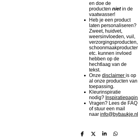
en doe de
producten
niet
in de
vaatwasser!
Heb je een product
laten personaliseren?
Zweet, huidvet,
weersinvloeden, vuil,
verzorgingsproducten,
schoonmaakproducte
etc. kunnen invloed
hebben op de
hechtlaag van de
tekst.
Onze
disclaimer
is op
al onze producten van
toepassing.
Kleurinspiratie
nodig?
Inspiratiepagin
Vragen? Lees de FAQ
of stuur een mail
naar
info@bybaukje.n
D
D
S
D