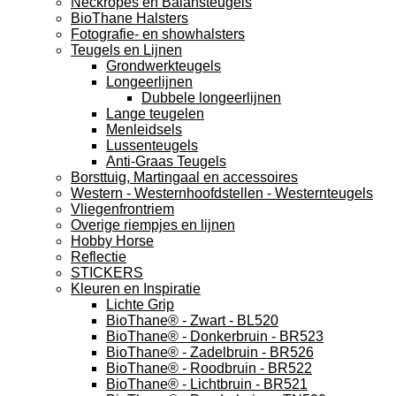
Neckropes en Balansteugels
BioThane Halsters
Fotografie- en showhalsters
Teugels en Lijnen
Grondwerkteugels
Longeerlijnen
Dubbele longeerlijnen
Lange teugelen
Menleidsels
Lussenteugels
Anti-Graas Teugels
Borsttuig, Martingaal en accessoires
Western - Westernhoofdstellen - Westernteugels
Vliegenfrontriem
Overige riempjes en lijnen
Hobby Horse
Reflectie
STICKERS
Kleuren en Inspiratie
Lichte Grip
BioThane® - Zwart - BL520
BioThane® - Donkerbruin - BR523
BioThane® - Zadelbruin - BR526
BioThane® - Roodbruin - BR522
BioThane® - Lichtbruin - BR521