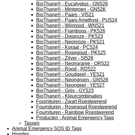
BioThane® - Eucalyptus - GN526
BioThane® - Mintgroen - GN52K
BioThane® - Paars - VI521
BioThane® - Paars Amethyst - PU524
BioThane® - Wijnrood - WN521
BioThane® - Framboos - PK526
BioThane® - Dieproze - PK523
BioThane® - Neonroze - PK521
BioThane® - Koraal - PC524
BioThane® - Rosegoud - PK525
BioThane® - Zilver - SI526
BioThane® - Neonoranje - OR522
BioThane® - Rood - RD522
BioThane® - Goudgeel - YE521
BioThane® - Neongroen - GN528
BioThane® - Neongeel - YE527
BioThane® - Grijs - GY523
BioThane® - Kleurcombinaties
Fournituren - Zwart Roestwerend
Fournituren - Rosegoud Roestwerend
Fournituren - Rainbow Roestwerend
Producten - Animal Emergency Tags
Tassen
Animal Emergency SOS ID Tags
Honden