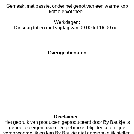
Gemaakt met passie, onder het genot van een warme kop
koffie en/of thee.
Werkdagen:
Dinsdag tot en met vrijdag van 09.00 tot 16.00 uur.
Overige diensten
Materialen inkopen
Sponsoring
Cadeaubonnen
Bestellingen
Kleurstaaltjes en meetlint
Reparaties
Hoofdstellen testen
Kleurinspiratie
Disclaimer:
Het gebruik van producten geproduceerd door By Baukje is
geheel op eigen risico. De gebruiker blijft ten allen tijde
verantwoordelijk en kan By Baukje niet aansprakelijk stellen