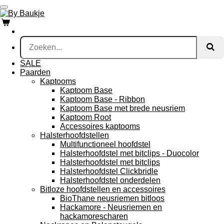
Ga
direct
naar
de
hoofdinhoud
SALE
Paarden
Kaptooms
Kaptoom Base
Kaptoom Base - Ribbon
Kaptoom Base met brede neusriem
Kaptoom Root
Accessoires kaptooms
Halsterhoofdstellen
Multifunctioneel hoofdstel
Halsterhoofdstel met bitclips - Duocolor
Halsterhoofdstel met bitclips
Halsterhoofdstel Clickbridle
Halsterhoofdstel onderdelen
Bitloze hoofdstellen en accessoires
BioThane neusriemen bitloos
Hackamore - Neusriemen en
hackamorescharen