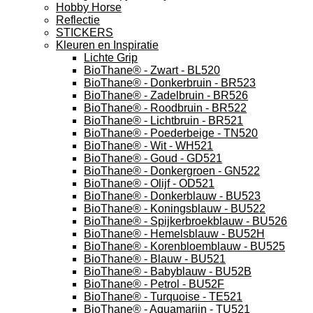
Hobby Horse
Reflectie
STICKERS
Kleuren en Inspiratie
Lichte Grip
BioThane® - Zwart - BL520
BioThane® - Donkerbruin - BR523
BioThane® - Zadelbruin - BR526
BioThane® - Roodbruin - BR522
BioThane® - Lichtbruin - BR521
BioThane® - Poederbeige - TN520
BioThane® - Wit - WH521
BioThane® - Goud - GD521
BioThane® - Donkergroen - GN522
BioThane® - Olijf - OD521
BioThane® - Donkerblauw - BU523
BioThane® - Koningsblauw - BU522
BioThane® - Spijkerbroekblauw - BU526
BioThane® - Hemelsblauw - BU52H
BioThane® - Korenbloemblauw - BU525
BioThane® - Blauw - BU521
BioThane® - Babyblauw - BU52B
BioThane® - Petrol - BU52F
BioThane® - Turquoise - TE521
BioThane® - Aquamarijn - TU521