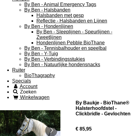
By Ben - Animal Emergency Tags
By Ben - Halsbanden
Halsbanden met gesp
Reflectie - Halsbanden en Lijnen
By Ben - Hondenlijnen
By Ben - Sleeplijnen - Speurlijnen -
Zweetlijnen
Hondenlijnen Pebble BioThane
By Ben - Tennisbalhouder en speelbal
By Ben - Y-Tuig
By Ben - Verbindingsstukjes
By Ben - Natuurlijke hondensnacks
Ruiter
BioThagraphy
Specials
Account
Zoeken
Winkelwagen
By Baukje - BioThane®
Halsterhoofdstel -
Clickbridle - Gevlochten
€ 85,95