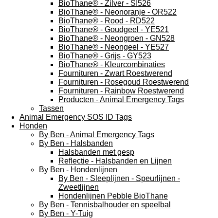
BioThane® - Zilver - SI526
BioThane® - Neonoranje - OR522
BioThane® - Rood - RD522
BioThane® - Goudgeel - YE521
BioThane® - Neongroen - GN528
BioThane® - Neongeel - YE527
BioThane® - Grijs - GY523
BioThane® - Kleurcombinaties
Fournituren - Zwart Roestwerend
Fournituren - Rosegoud Roestwerend
Fournituren - Rainbow Roestwerend
Producten - Animal Emergency Tags
Tassen
Animal Emergency SOS ID Tags
Honden
By Ben - Animal Emergency Tags
By Ben - Halsbanden
Halsbanden met gesp
Reflectie - Halsbanden en Lijnen
By Ben - Hondenlijnen
By Ben - Sleeplijnen - Speurlijnen -
Zweetlijnen
Hondenlijnen Pebble BioThane
By Ben - Tennisbalhouder en speelbal
By Ben - Y-Tuig