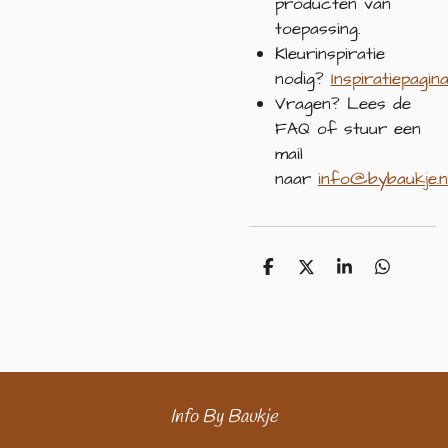
producten van
toepassing.
Kleurinspiratie
nodig?
Inspiratiepagina
Vragen? Lees de
FAQ of stuur een
mail
naar
info@bybaukje.n
D
D
S
D
e
e
h
e
l
e
a
l
e
l
r
e
n
e
n
Info By Baukje