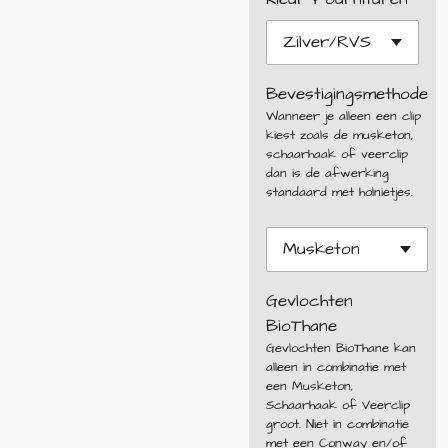
Bevestigingsmethode
Wanneer je alleen een clip
kiest zoals de musketon,
schaarhaak of veerclip
dan is de afwerking
standaard met holnietjes.
Gevlochten
BioThane
Gevlochten BioThane kan
alleen in combinatie met
een Musketon,
Schaarhaak of Veerclip
groot. Niet in combinatie
met een Conway en/of