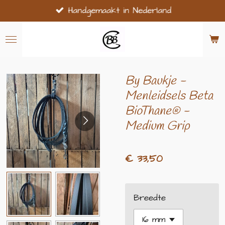
Handgemaakt in Nederland
Ga
direct
naar
de
hoofdinhoud
By Baukje -
Menleidsels Beta
BioThane® -
Medium Grip
€ 33,50
Breedte