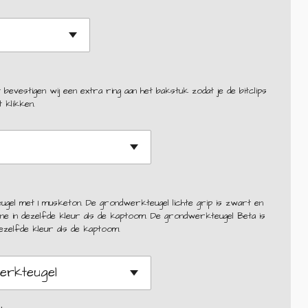
 bevestigen wij een extra ring aan het bakstuk zodat je de bitclips
 klikken.
ugel met 1 musketon. De grondwerkteugel lichte grip is zwart en
 in dezelfde kleur als de kaptoom. De grondwerkteugel Beta is
dezelfde kleur als de kaptoom.