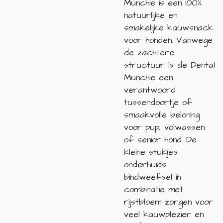
Munchie is een 100%
natuurlijke en
smakelijke kauwsnack
voor honden. Vanwege
de zachtere
structuur is de Dental
Munchie een
verantwoord
tussendoortje of
smaakvolle beloning
voor pup, volwassen
of senior hond. De
kleine stukjes
onderhuids
bindweefsel in
combinatie met
rijstbloem zorgen voor
veel kauwplezier en