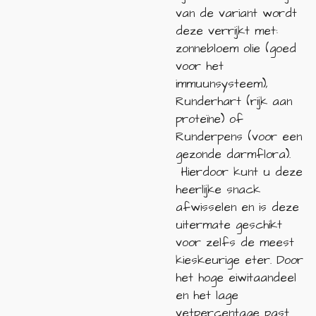
van de variant wordt
deze verrijkt met:
zonnebloem olie (goed
voor het
immuunsysteem),
Runderhart (rijk aan
proteïne) of
Runderpens (voor een
gezonde darmflora).
Hierdoor kunt u deze
heerlijke snack
afwisselen en is deze
uitermate geschikt
voor zelfs de meest
kieskeurige eter. Door
het hoge eiwitaandeel
en het lage
vetpercentage past