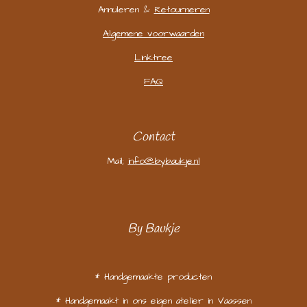
Annuleren &
Retourneren
Algemene voorwaarden
Linktree
FAQ
Contact
Mail;
info@bybaukje.nl
By Baukje
* Handgemaakte producten
* Handgemaakt in ons eigen atelier in Vaassen