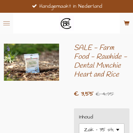
Handgemaakt in Nederland
Ga
direct
naar
de
hoofdinhoud
SALE - Farm
Food - Rawhide -
Dental Munchie
Heart and Rice
€ 3,55
€ 4,95
Inhoud