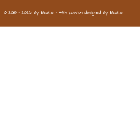
© 2018 - 2026 By Baukje - With passion designed By Baukje