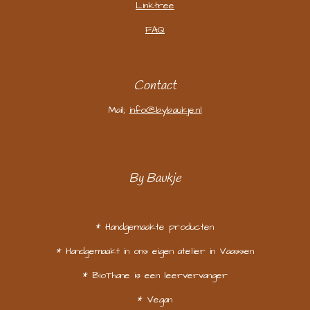
Linktree
FAQ
Contact
Mail;
info@bybaukje.nl
By Baukje
* Handgemaakte producten
* Handgemaakt in ons eigen atelier in Vaassen
* BioThane is een leervervanger
* Vegan