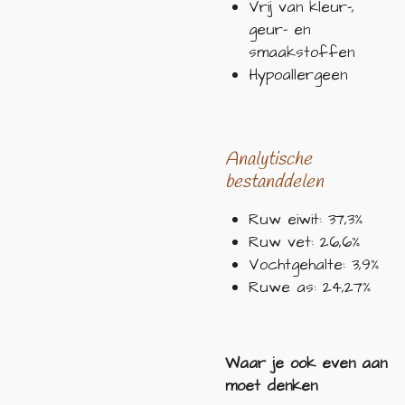
Vrij van kleur-,
geur- en
smaakstoffen
Hypoallergeen
Analytische
bestanddelen
Ruw eiwit:
37,3
%
Ruw vet: 26,6%
Vochtgehalte:
3,9
%
Ruwe as: 24,27%
Waar je ook even aan
moet denken