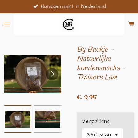
Handgemaakt in Nederland
Ga
direct
naar
de
hoofdinhoud
By Baukje -
Natuurlijke
hondensnacks -
Trainers Lam
€ 9,95
Verpakking