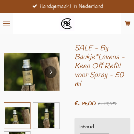
Handgemaakt in Nederland
Ga
direct
naar
de
hoofdinhoud
SALE - By
Baukje*Laveos -
Keep Off Refill
voor Spray - 50
ml
€ 14,00
€ 17,95
Inhoud