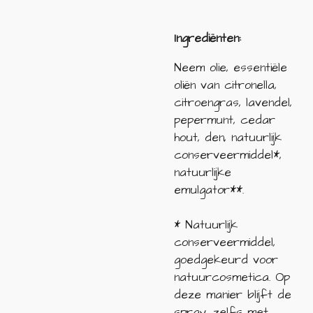
Ingrediënten:
Neem olie, essentiële
oliën van citronella,
citroengras, lavendel,
pepermunt, cedar
hout, den, natuurlijk
conserveermiddel*,
natuurlijke
emulgator**.
* Natuurlijk
conserveermiddel,
goedgekeurd voor
natuurcosmetica. Op
deze manier blijft de
spray, zelfs met