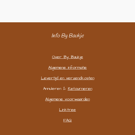
l
e
a
l
e
l
r
e
n
e
n
Info By Baukje
Over By Baukje
Algemene informatie
Levertijd en verzendkosten
Annuleren &
Retourneren
Algemene voorwaarden
Linktree
FAQ