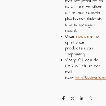
met het product en
na 24 uur te kijken
of er een reactie
plaatsvindt. Gebruik
is altijd op eigen
inzicht.
Onze
disclaimer
is
op al onze
producten van
toepassing.
Vragen? Lees de
FAQ of stuur een
mail
naar
info@bybaukje.n
D
D
S
D
e
e
h
e