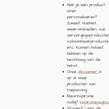
Heb je een product
laten
personaliseren?
Zweet, huidvet,
weersinvloeden, vuil,
verzorgingsproducten
schoonmaakproducte
etc. kunnen invloed
hebben op de
hechtlaag van de
tekst.
Onze
disclaimer
is
op al onze
producten van
toepassing.
Kleurinspiratie
nodig?
Inspiratiepagina
Vragen? Lees de