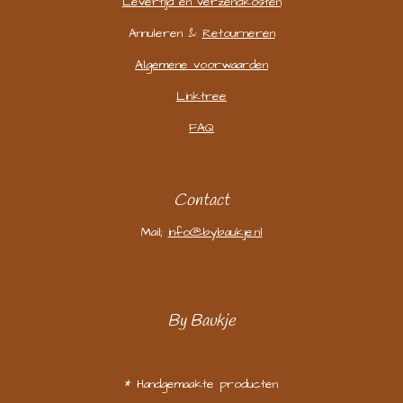
Levertijd en verzendkosten
Annuleren &
Retourneren
Algemene voorwaarden
Linktree
FAQ
Contact
Mail;
info@bybaukje.nl
By Baukje
* Handgemaakte producten