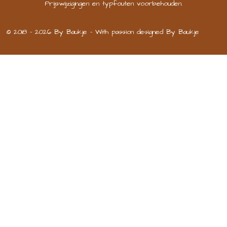
Prijswijzigingen en typfouten voorbehouden.
© 2018 - 2026 By Baukje - With passion designed By Baukje