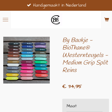
Handgemaakt in Nederland
Ga
direct
naar
de
hoofdinhoud
By Baukje -
BioThane®
Westernteugels -
Medium Grip Split
Reins
€ 34,95
Maat