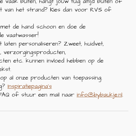
je vaak buiten, hangt jouw tuig altijd buiten of
rt van het strand? Kies dan voor RVS of
 met de hand schoon en doe de
de vaatwasser!
 laten personaliseren? Zweet, huidvet,
il, verzorgingsproducten,
en etc. kunnen invloed hebben op de
tekst.
 op al onze producten van toepassing.
g?
Inspiratiepagina's
AQ of stuur een mail naar
info@bybaukje.nl
.