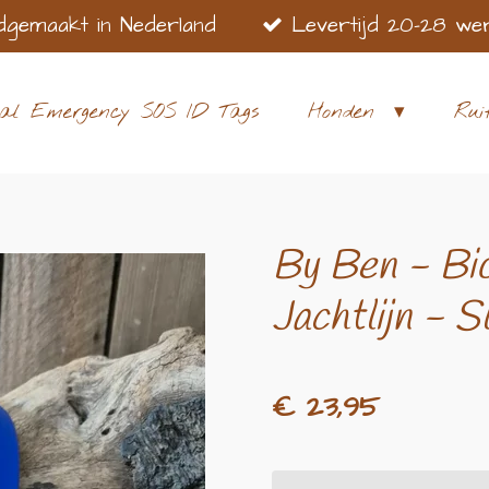
dgemaakt in Nederland
Levertijd 20-28 we
al Emergency SOS ID Tags
Honden
Rui
By Ben - Bio
Jachtlijn - S
€ 23,95