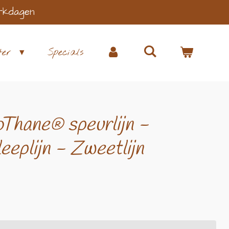
rkdagen
ter
Specials
Thane® speurlijn -
leeplijn - Zweetlijn