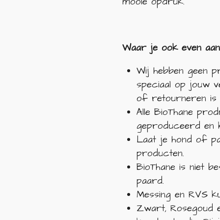
mooie opdruk.
Waar je ook even aa
Wij hebben geen p
speciaal op jouw v
of retourneren is 
Alle BioThane pro
geproduceerd en k
Laat je hond of p
producten.
BioThane is niet b
paard.
Messing en RVS ku
Zwart, Rosegoud e