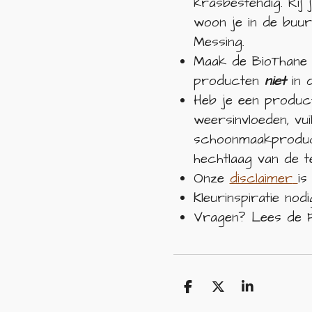
krasbestendig. Rij 
woon je in de buu
Messing.
Maak de BioThane
producten
niet
in 
Heb je een product
weersinvloeden, vu
schoonmaakproduct
hechtlaag van de 
Onze
disclaimer
is
Kleurinspiratie nodi
Vragen? Lees de F
D
D
S
e
e
h