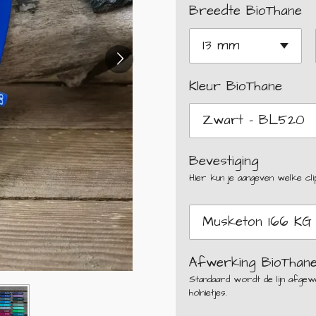
Breedte BioThane
Kleur BioThane
Bevestiging
Hier kun je aangeven welke clip j
Afwerking BioThan
Standaard wordt de lijn afgewe
holnietjes.