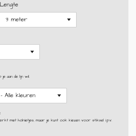
Lengte
e aan de lijn wil.
e
rkt met holnietjes, maar je kunt ook kiezen voor stiksel i.p.v.