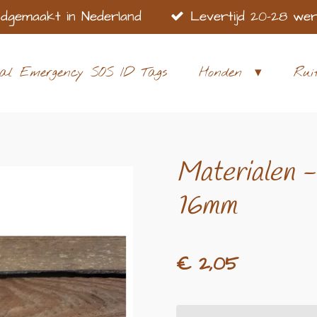
dgemaakt in Nederland
Levertijd 20-28 we
al Emergency SOS ID Tags
Honden
Rui
Materialen -
16mm
€ 2,05