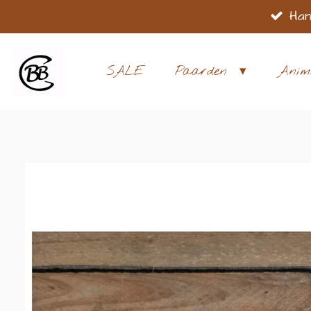
Han
Ga
direct
naar
SALE
Paarden
Anim
de
hoofdinhoud