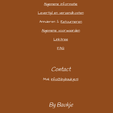
Algemene informatie
Levertijd en verzendkosten
Annuleren &
Retourneren
Algemene voorwaarden
Linktree
FAQ
Contact
Mail;
info@bybaukje.nl
By Baukje