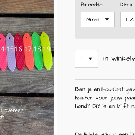
Breedte
Kleur
In winkel
Ben je enthousiast ge
halster voor jouw pa
hond? DIY is en blijft n
De lichte grip is een 