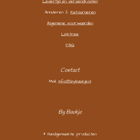
Levertijd en verzendkosten
Annuleren &
Retourneren
Algemene voorwaarden
Linktree
FAQ
Contact
Mail;
info@bybaukje.nl
By Baukje
* Handgemaakte producten