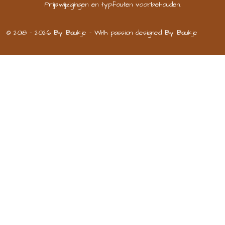
Prijswijzigingen en typfouten voorbehouden.
© 2018 - 2026 By Baukje - With passion designed By Baukje