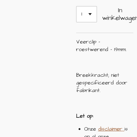
In
winkelwage
Veerclip -
roestwerend - 19mm.
Breekkracht; niet
gespecificeerd door
fabrikant.
Let op:
Onze
disclaimer
is
op al onze