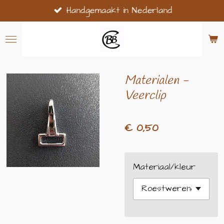
Handgemaakt in Nederland
Ga
direct
naar
de
hoofdinhoud
Materialen -
Veerclip
€ 0,50
Materiaal/kleur