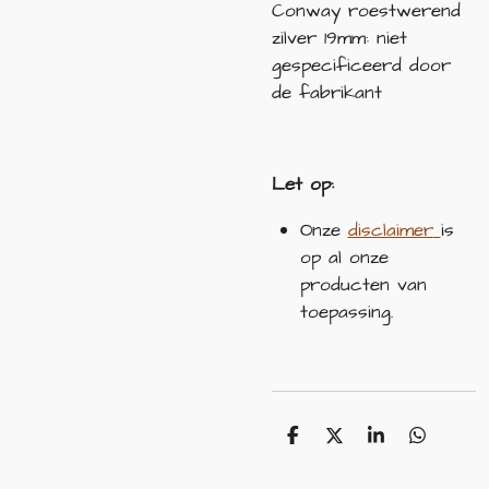
Conway roestwerend
zilver 19mm: niet
gespecificeerd door
de fabrikant
Let op:
Onze
disclaimer
is
op al onze
producten van
toepassing.
D
D
S
D
e
e
h
e
l
e
a
l