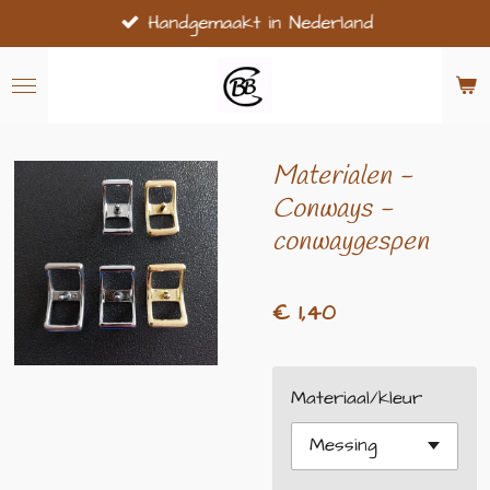
Handgemaakt in Nederland
Ga
direct
naar
de
hoofdinhoud
Materialen -
Conways -
conwaygespen
€ 1,40
Materiaal/kleur