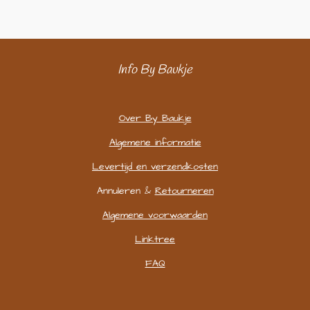
e
l
r
e
n
e
n
Info By Baukje
Over By Baukje
Algemene informatie
Levertijd en verzendkosten
Annuleren &
Retourneren
Algemene voorwaarden
Linktree
FAQ