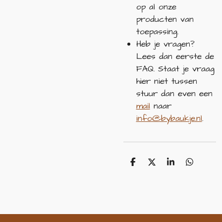
op al onze
producten van
toepassing.
Heb je vragen?
Lees dan eerste de
FAQ. Staat je vraag
hier niet tussen
stuur dan even een
mail
naar
info@bybaukje.nl
.
D
D
S
D
e
e
h
e
l
e
a
l
e
l
r
e
n
e
n