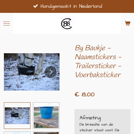
Handgemaakt in Nederland
Ga
direct
naar
de
hoofdinhoud
By Baukje -
Naamstickers -
Trailersticker -
Voerbaksticker
€ 8,00
Afmeting
De breedte van de
sticker staat vast. De