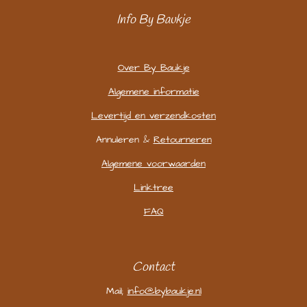
Info By Baukje
Over By Baukje
Algemene informatie
Levertijd en verzendkosten
Annuleren &
Retourneren
Algemene voorwaarden
Linktree
FAQ
Contact
Mail;
info@bybaukje.nl